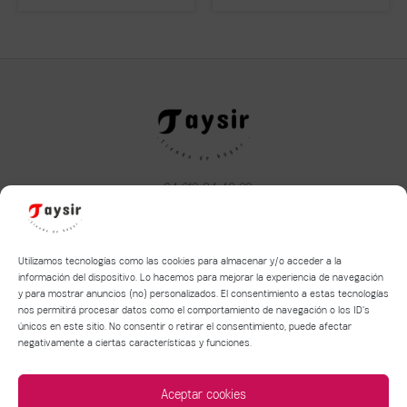
+34 610 34 43 22
taysirhome@hotmail.com
Aviso legal
|
Política de privacidad
|
Política de Cookies
Utilizamos tecnologías como las cookies para almacenar y/o acceder a la
información del dispositivo. Lo hacemos para mejorar la experiencia de navegación
y para mostrar anuncios (no) personalizados. El consentimiento a estas tecnologías
Términos y condiciones de compra y devolución
nos permitirá procesar datos como el comportamiento de navegación o los ID's
Política de entrega de mercancía
únicos en este sitio. No consentir o retirar el consentimiento, puede afectar
negativamente a ciertas características y funciones.
Aceptar cookies