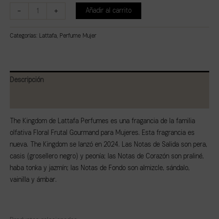
-
+
Añadir al carrito
Categorías:
Lattafa
,
Perfume Mujer
Descripción
Valoraciones (0)
The Kingdom de Lattafa Perfumes es una fragancia de la familia
olfativa Floral Frutal Gourmand para Mujeres. Esta fragrancia es
nueva. The Kingdom se lanzó en 2024. Las Notas de Salida son pera,
casis (grosellero negro) y peonía; las Notas de Corazón son praliné,
haba tonka y jazmín; las Notas de Fondo son almizcle, sándalo,
vainilla y ámbar.