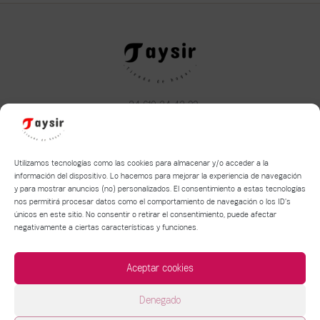
+34 610 34 43 22
taysirhome@hotmail.com
Aviso legal
|
Política de privacidad
|
Política de Cookies
Utilizamos tecnologías como las cookies para almacenar y/o acceder a la
información del dispositivo. Lo hacemos para mejorar la experiencia de navegación
y para mostrar anuncios (no) personalizados. El consentimiento a estas tecnologías
Términos y condiciones de compra y devolución
nos permitirá procesar datos como el comportamiento de navegación o los ID's
Política de entrega de mercancía
únicos en este sitio. No consentir o retirar el consentimiento, puede afectar
negativamente a ciertas características y funciones.
Aceptar cookies
Denegado