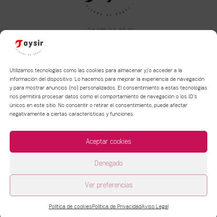
+34 610 34 43 22
taysirhome@hotmail.com
Aviso legal
|
Política de privacidad
|
Política de Cookies
Utilizamos tecnologías como las cookies para almacenar y/o acceder a la
información del dispositivo. Lo hacemos para mejorar la experiencia de navegación
y para mostrar anuncios (no) personalizados. El consentimiento a estas tecnologías
Términos y condiciones de compra y devolución
nos permitirá procesar datos como el comportamiento de navegación o los ID's
Política de entrega de mercancía
únicos en este sitio. No consentir o retirar el consentimiento, puede afectar
negativamente a ciertas características y funciones.
Aceptar cookies
Denegado
Copyright © 2026 Taysir | Tienda de hogar |
Ver preferencias
Powered by CETREX Marketing
Política de cookies
Política de Privacidad
Aviso Legal