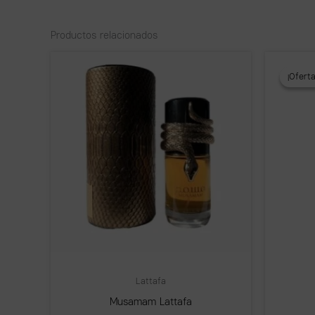
Productos relacionados
¡Oferta
¡Oferta
Lattafa
Musamam Lattafa