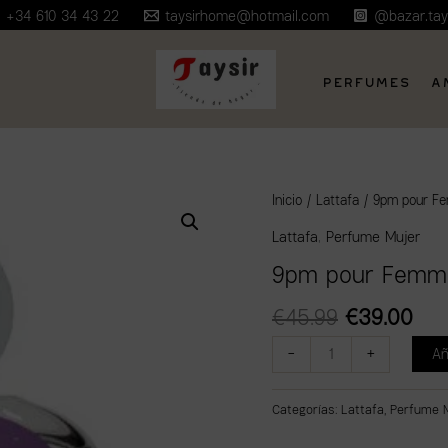
+34 610 34 43 22
taysirhome@hotmail.com
@bazar.tay
Perfumes
A
El
El
9pm
Inicio
/
Lattafa
/ 9pm pour F
precio
pre
pour
Lattafa
,
Perfume Mujer
original
act
Femme
9pm pour Femm
era:
es:
de
€45.99.
€39
Afnan
€
45.99
€
39.00
cantidad
-
+
Añ
Categorías:
Lattafa
,
Perfume 