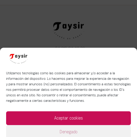
+34 610 34 43 22
taysirhome@hotmail.com
Aviso legal
|
Política de privacidad
|
Política de Cookies
Utilizamos tecnologías como las cookies para almacenar y/o acceder a la
información del dispositivo. Lo hacemos para mejorar la experiencia de navegación
y para mostrar anuncios (no) personalizados. El consentimiento a estas tecnologías
Términos y condiciones de compra y devolución
nos permitirá procesar datos como el comportamiento de navegación o los ID's
Política de entrega de mercancía
únicos en este sitio. No consentir o retirar el consentimiento, puede afectar
negativamente a ciertas características y funciones.
Aceptar cookies
Denegado