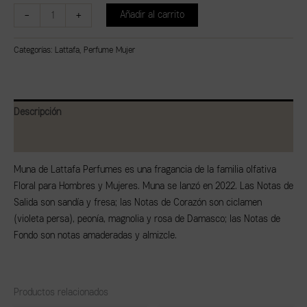
-
+
Añadir al carrito
Categorías:
Lattafa
,
Perfume Mujer
Descripción
Valoraciones (0)
Muna de Lattafa Perfumes es una fragancia de la familia olfativa
Floral para Hombres y Mujeres. Muna se lanzó en 2022. Las Notas de
Salida son sandía y fresa; las Notas de Corazón son ciclamen
(violeta persa), peonía, magnolia y rosa de Damasco; las Notas de
Fondo son notas amaderadas y almizcle.
Productos relacionados