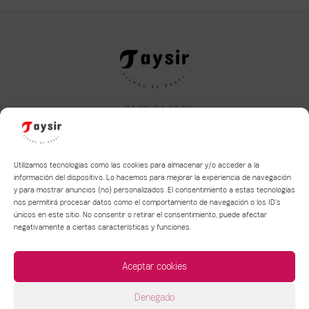
+34 610 34 43 22
taysirhome@hotmail.com
Aviso legal
|
Política de privacidad
|
Política de Cookies
Utilizamos tecnologías como las cookies para almacenar y/o acceder a la
información del dispositivo. Lo hacemos para mejorar la experiencia de navegación
y para mostrar anuncios (no) personalizados. El consentimiento a estas tecnologías
Términos y condiciones de compra y devolución
nos permitirá procesar datos como el comportamiento de navegación o los ID's
Política de entrega de mercancía
únicos en este sitio. No consentir o retirar el consentimiento, puede afectar
negativamente a ciertas características y funciones.
Aceptar cookies
Denegado