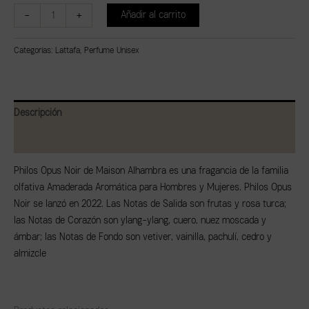
-
+
Añadir al carrito
Categorías:
Lattafa
,
Perfume Unisex
Descripción
Valoraciones (0)
Philos Opus Noir de Maison Alhambra es una fragancia de la familia
olfativa Amaderada Aromática para Hombres y Mujeres. Philos Opus
Noir se lanzó en 2022. Las Notas de Salida son frutas y rosa turca;
las Notas de Corazón son ylang-ylang, cuero, nuez moscada y
ámbar; las Notas de Fondo son vetiver, vainilla, pachulí, cedro y
almizcle