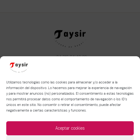
+34 610 34 43 22
taysirhome@hotmail.com
Aviso legal
|
Política de privacidad
|
Política de Cookies
Utilizamos tecnologías como las cookies para almacenar y/o acceder a la
información del dispositivo. Lo hacemos para mejorar la experiencia de navegación
y para mostrar anuncios (no) personalizados. El consentimiento a estas tecnologías
Términos y condiciones de compra y devolución
nos permitirá procesar datos como el comportamiento de navegación o los ID's
Política de entrega de mercancía
únicos en este sitio. No consentir o retirar el consentimiento, puede afectar
negativamente a ciertas características y funciones.
Aceptar cookies