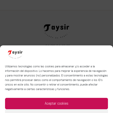
+34 610 34 43 22
taysirhome@hotmail.com
Aviso legal
|
Política de privacidad
|
Política de Cookies
Utilizamos tecnologías como las cookies para almacenar y/o acceder a la
información del dispositivo. Lo hacemos para mejorar la experiencia de navegación
y para mostrar anuncios (no) personalizados. El consentimiento a estas tecnologías
Términos y condiciones de compra y devolución
nos permitirá procesar datos como el comportamiento de navegación o los ID's
Política de entrega de mercancía
únicos en este sitio. No consentir o retirar el consentimiento, puede afectar
negativamente a ciertas características y funciones.
Aceptar cookies