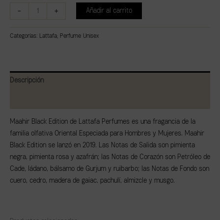
-
+
Añadir al carrito
Categorías:
Lattafa
,
Perfume Unisex
Descripción
Valoraciones (0)
Maahir Black Edition de Lattafa Perfumes es una fragancia de la
familia olfativa Oriental Especiada para Hombres y Mujeres. Maahir
Black Edition se lanzó en 2019. Las Notas de Salida son pimienta
negra, pimienta rosa y azafrán; las Notas de Corazón son Petróleo de
Cade, ládano, bálsamo de Gurjum y ruibarbo; las Notas de Fondo son
cuero, cedro, madera de gaiac, pachulí, almizcle y musgo.