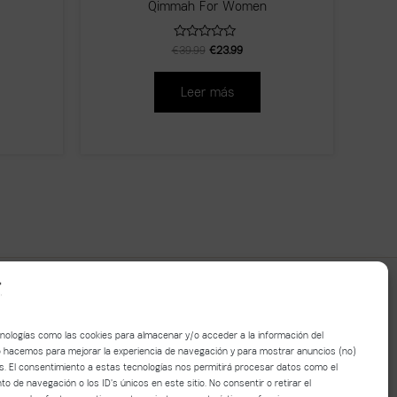
Qimmah For Women
Valorado
€
39.99
€
23.99
con
0
de
Leer más
5
cnologías como las cookies para almacenar y/o acceder a la información del
Lo hacemos para mejorar la experiencia de navegación y para mostrar anuncios (no)
s. El consentimiento a estas tecnologías nos permitirá procesar datos como el
 de navegación o los ID's únicos en este sitio. No consentir o retirar el