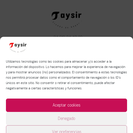
+34 610 34 43 22
taysirhome@hotmail.com
Aviso legal
|
Política de privacidad
|
Política de Cookies
Utilizamos tecnologías como las cookies para almacenar y/o acceder a la
información del dispositivo. Lo hacemos para mejorar la experiencia de navegación
y para mostrar anuncios (no) personalizados. El consentimiento a estas tecnologías
Términos y condiciones de compra y devolución
nos permitirá procesar datos como el comportamiento de navegación o los ID's
Política de entrega de mercancía
únicos en este sitio. No consentir o retirar el consentimiento, puede afectar
negativamente a ciertas características y funciones.
Aceptar cookies
Denegado
Copyright © 2026 Taysir | Tienda de hogar |
Ver preferencias