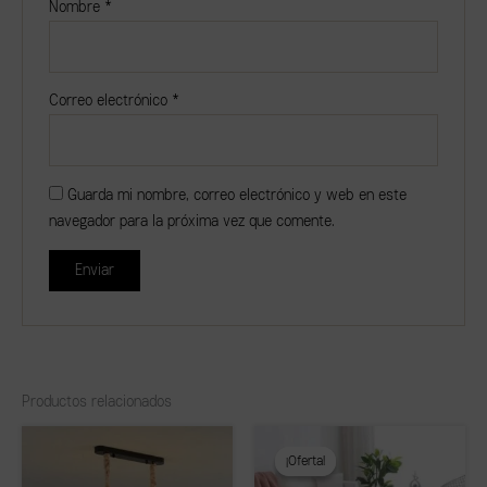
Nombre
*
Correo electrónico
*
Guarda mi nombre, correo electrónico y web en este
navegador para la próxima vez que comente.
Productos relacionados
El
El
precio
precio
¡Oferta!
¡Oferta!
original
actual